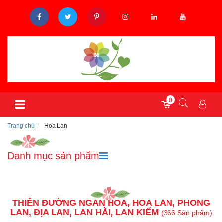
0
Trang chủ
Hoa Lan
Danh mục sản phẩm
THIÊN ĐƯỜNG NGÀN HOA, HOA LAN, PHONG
LAN, ĐỊA LAN, LAN HÀI, LAN KIẾM
(366 Sản phẩm)