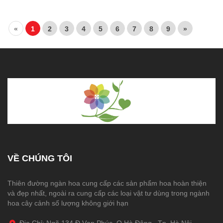
«
1
2
3
4
5
6
7
8
9
»
VỀ CHÚNG TÔI
Thiên đường ngàn hoa cung cấp các sản phẩm hoa hoàn thiện
và đẹp nhất, ngoài ra cung cấp các loại vật tư dùng trong ngành
hoa cây cảnh số lượng không giới hạn