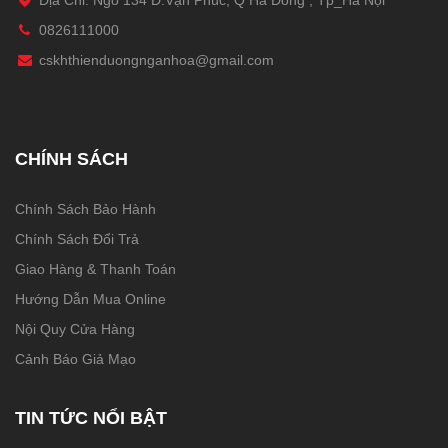
Địa Chỉ: Ngõ 134 Đ.Vạn Phúc, Q Hà Đông , Tp_Hà Nội
0826111000
cskhthienduongnganhoa@gmail.com
CHÍNH SÁCH
Chính Sách Bảo Hành
Chính Sách Đổi Trả
Giao Hàng & Thanh Toán
Hướng Dẫn Mua Online
Nội Quy Cửa Hàng
Cảnh Báo Giả Mạo
TIN TỨC NỔI BẬT