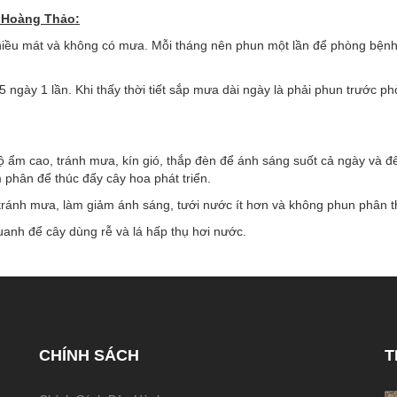
 Hoàng Thảo:
 chiều mát và không có mưa. Mỗi tháng nên phun một lần để phòng bện
ngày 1 lần. Khi thấy thời tiết sắp mưa dài ngày là phải phun trước p
 ẩm cao, tránh mưa, kín gió, thắp đèn để ánh sáng suốt cả ngày và 
phân để thúc đẩy cây hoa phát triển.
tránh mưa, làm giảm ánh sáng, tưới nước ít hơn và không phun phân t
uanh để cây dùng rễ và lá hấp thụ hơi nước.
CHÍNH SÁCH
T