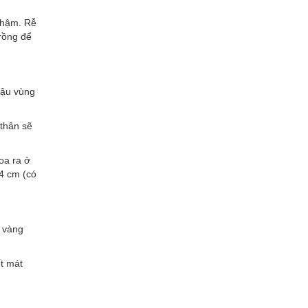
 chậm. Rễ
trồng để
hậu vùng
thân sẽ
oa ra ở
4 cm (có
n vàng
t mát