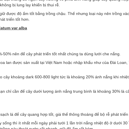
hông bị lung lay khiến bị thui rễ.
giữ được độ ẩm tốt bằng trồng chậu. Thế nhưng loại này nên trồng và
át triển tốt hơn.
atum var alba
50% nên để cây phát triển tốt nhất chúng ta dùng lưới che nắng.
 hoa lan được sản xuất tại Việt Nam hoặc nhập khẩu như của Đài Loan,
ho cây khoảng dark 600-800 light tức là khoảng 20% ánh nắng khi nhiệt
ạn chỉ cần để cây dưới lượng ánh nắng trung bình là khoảng 30% là c
ạch lá để cây quang hợp tốt, giá thể thông thoáng để bộ rễ phát triể
y sống thì ít nhất mỗi ngày phải tưới 1 lần trời nắng nhiệt độ ở dưới 30
 trồng này thoát nước rất nhanh, giữ độ ẩm rất kém.