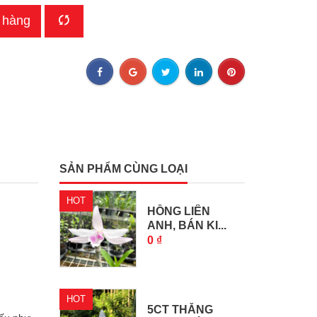
 hàng
SẢN PHẨM CÙNG LOẠI
HOT
HỒNG LIÊN
ANH, BÁN KI...
0 ₫
HOT
5CT THĂNG