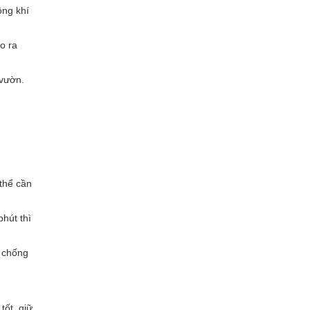
ông khí
o ra
 vườn.
 thể cần
phút thì
c chống
ốt, giữ