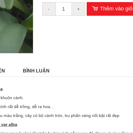
Thêm vào giỏ
-
+
ỆN
BÌNH LUẬN
ba
à khuôn cánh.
tính rất dễ trồng, dễ ra hoa…
u màu trắng, cây có bộ cánh tròn, trụ phấn vàng nổi bật rất đẹp
var alba