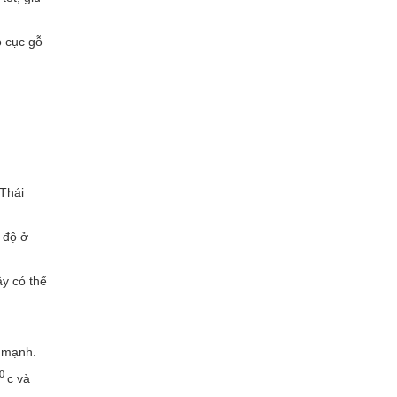
o cục gỗ
 Thái
 độ ở
ây có thể
n mạnh.
0
c và