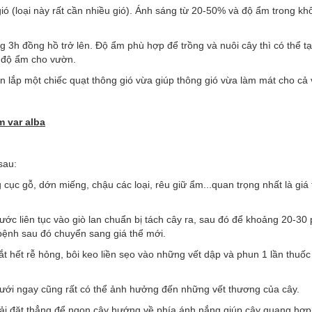
ió (loại này rất cần nhiều gió). Ánh sáng từ 20-50% và độ ẩm trong kh
 3h đồng hồ trở lên. Độ ẩm phù hợp để trồng và nuôi cây thì có thể tạ
 độ ẩm cho vườn.
n lắp một chiếc quạt thông gió vừa giúp thông gió vừa làm mát cho cả
 var alba
sau:
 cục gỗ, dớn miếng, chậu các loại, rêu giữ ẩm...quan trọng nhất là giá
nước liên tục vào giò lan chuẩn bị tách cây ra, sau đó để khoảng 20-30 
 bệnh sau đó chuyển sang giá thể mới.
 hết rễ hỏng, bôi keo liền sẹo vào những vết dập và phun 1 lần thuố
tưới ngay cũng rất có thể ảnh hưởng đến những vết thương của cây.
i đặt thẳng để ngọn cây hướng về phía ánh nắng giúp cây quang hợp t