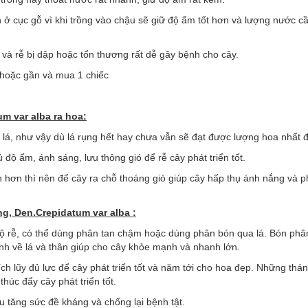
ơn ở cục gỗ vì khi trồng vào chậu sẽ giữ độ ẩm tốt hơn và lượng nước cầ
 và rễ bị dập hoặc tổn thương rất dễ gây bệnh cho cây.
a hoặc gần và mua 1 chiếc
um var alba
ra hoa:
lá, như vậy dù lá rụng hết hay chưa vẫn sẽ đạt được lượng hoa nhất đ
độ ẩm, ánh sáng, lưu thông gió để rễ cây phát triển tốt.
 hơn thì nên để cây ra chỗ thoáng gió giúp cây hấp thụ ánh nắng và ph
ng, Den.Crepidatum var alba
:
 bộ rễ, có thể dùng phân tan chậm hoặc dùng phân bón qua lá. Bón phâ
h về lá và thân giúp cho cây khỏe mạnh và nhanh lớn.
h lũy đủ lực để cây phát triển tốt và năm tới cho hoa đẹp. Những th
húc đẩy cây phát triển tốt.
u tăng sức đề kháng và chống lại bệnh tật.