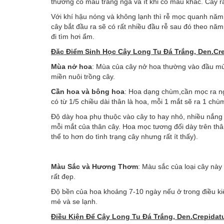
thường có màu trắng ngà và ít khi có màu khác. Cây ra
Với khí hậu nóng và không lạnh thì rễ mọc quanh năm,
cây bắt đầu ra sẽ có rất nhiều đầu rễ sau đó theo năm
đi tìm hơi ẩm.
Đặc Điểm Sinh Học Cây Long Tu Đá Trắng, Den.Cre
Mùa nở hoa
: Mùa của cây nở hoa thường vào đầu mùa
miền nuôi trồng cây.
Cần hoa và bông hoa
: Hoa dạng chùm,cần mọc ra ng
có từ 1/5 chiều dài thân là hoa, mỗi 1 mắt sẽ ra 1 c
Độ dày hoa phụ thuộc vào cây to hay nhỏ, nhiều nắng 
mỗi mắt của thân cây. Hoa mọc tương đối dày trên th
thể to hơn do tình trạng cây nhưng rất ít thấy).
Màu Sắc và Hương Thơm
: Màu sắc của loại cây này
rất đẹp.
Độ bền của hoa khoảng 7-10 ngày nếu ở trong điều kiệ
mẻ và se lạnh.
Điều Kiện Để Cây Long Tu Đá Trắng, Den.Crepidatu