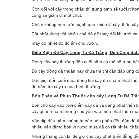
Còn đối với cây trong chậu thì trung bình sẽ tưới ít h
cũng sẽ giảm đi một chút.
Chú ý không nên tưới mạnh quá khiến lá cây, thân cây
Tốt nhất dùng vòi nhiều chế độ để thay đổi khi tưới x
máy đo nhiệt độ,độ ẩm cho vườn.
Điều Kiện Để Cây
Long Tu Đá Trắng, Den.Crepidat
Dòng cây này thường đến cuối năm có thể sẽ rụng hết 
Dù cây trồng đã thuần hay chưa thì chỉ cần đáp ứng đủ 
Đặc biệt đến cuối mùa đông khi cây đã chậm phát triển
để năm tới cây ra hoa bình thường.
Bón Phân và Phun Thuốc cho cây
Long Tu Đá Trắ
Bón cho cây vào thời điểm cây đã và đang phát triển
cây quanh năm nhưng chủ yếu vào mùa phát triển mạn
Vào dịp đầu năm chúng ta nên bón phân đều đặn để tíc
nhiều nên dừng bón vì nước mưa đã có rất nhiều chất t
Những tháng còn lại để giữ cho cây phát triển đồng đề