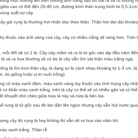
thường mọc hướng lên trên hướng ánh nắng sau đó dài ra và rủ xuống 
 giữa cao có thể đến 20-40 cm, đường kính thân trung bình từ 0,5-1cm
 vùng xuất sứ cây.
cây già rụng lá thường hơi nhăn dọc theo thân. Thân hơi dẹt dài khoản
 thuộc vào ánh sáng của cây, cây có nhiều nắng sẽ vàng hơn. Trên 
 mỗi đốt sẽ có 1 lá. Cây nảy mầm và ra lá từ gốc vào dịp đầu năm đến
 lá và ra hoa thường sẽ có bẹ lá cây vẫn ôm sát thân màu trắng ngà.
cuống lá ôm trọn thân cây, lá dạng so le cách nhau khoảng từ 1-3 cm, lá 
 do giống hoặc vị trí nuôi trồng).
ường có màu xanh đậm, màu xanh vàng tùy thuộc vào tình trạng cây nh
 có khấc màu xanh trắng, trên lá cây có thể sẽ có nhiều gân và có thể
vết khuyết nhỏ chéo giữa nửa lá này và nửa lá bên kia.
ể rụng lá từ gốc sau đó lan dần lên ngọn nhưng cây vẫn hút nước qua
hưng cây dù rụng lá hay không thì vẫn sẽ ra hoa vào năm tới.
 màu xanh trắng. Thân rễ