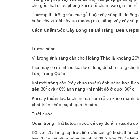
cho gốc thật chắc phòng khi ra rễ chạm vào giá thể rễ k
Thường thì trồng vào cục gỗ hoặc cây sống thì không 
hoặc cây vì loài này ưa thoáng gió, nắng, vậy cây sẽ ph
Cách Chăm Sóc Cây Long Tu Đá Trắng, Den.Crepid
Lượng sáng:
Vì lượng ánh sáng cần cho Hoàng Thảo là khoảng 20%-
Hiện nay có rất nhiều loại lưới dùng để che nắng cho
Lan, Trung Quốc…
Khi mới trồng cây (cây chưa thuần) ánh nắng hợp lí c
0
0
trên 30
cvà 40% ánh nắng khi nhiệt độ ở dưới 30
c.
Khi cây thuần tức là chúng đã bám rễ và khỏe mạnh, b
phát triển khỏe mạnh quanh năm.
Tưới nước:
Quan trọng nhất là tưới nước để cây đủ ẩm vừa đủ độ s
Đối với cây lan ghép trực tiếp vào cục gỗ hoặc thân câ
0
tưới 2 lần khi nắng nóng khi nhiệt độ ở trên 30
c kiểu