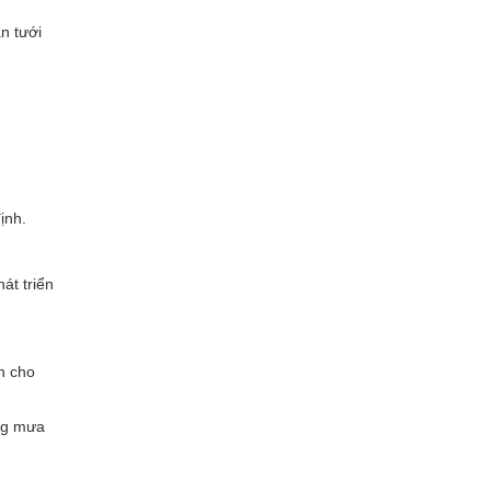
n tưới
ịnh.
át triển
n cho
áng mưa