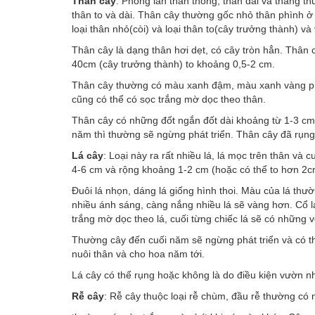
Thân cây
: Phong lan thân thòng, thân dài và thẳng 
thân to và dài. Thân cây thường gốc nhỏ thân phình ở
loại thân nhỏ(còi) và loại thân to(cây trưởng thành) và
Thân cây là dạng thân hơi dẹt, có cây tròn hẳn. Thân 
40cm (cây trưởng thành) to khoảng 0,5-2 cm.
Thân cây thường có màu xanh đậm, màu xanh vàng phụ
cũng có thể có sọc trắng mờ dọc theo thân.
Thân cây có những đốt ngắn đốt dài khoảng từ 1-3 cm,
năm thì thường sẽ ngừng phát triển. Thân cây đã rụng
Lá cây
: Loại này ra rất nhiều lá, lá mọc trên thân và 
4-6 cm và rộng khoảng 1-2 cm (hoặc có thể to hơn 2cm,
Đuôi lá nhọn, dáng lá giống hình thoi. Màu của lá th
nhiều ánh sáng, càng nắng nhiều lá sẽ vàng hơn. Cổ lá
trắng mờ dọc theo lá, cuối từng chiếc lá sẽ có những 
Thường cây đến cuối năm sẽ ngừng phát triển và có th
nuôi thân và cho hoa năm tới.
Lá cây có thể rụng hoặc không là do điều kiện vườn n
Rễ cây
: Rễ cây thuộc loại rễ chùm, đầu rễ thường có