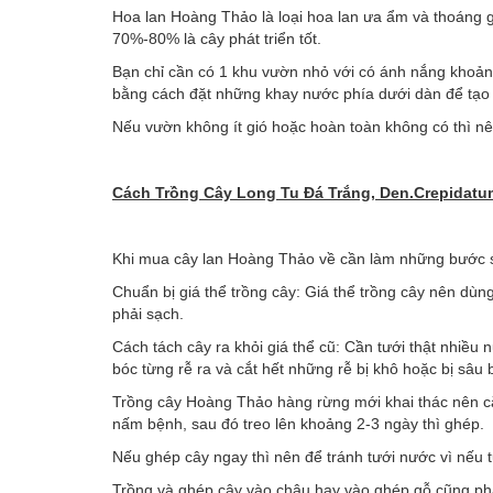
Hoa lan Hoàng Thảo là loại hoa lan ưa ẩm và thoáng g
70%-80% là cây phát triển tốt.
Bạn chỉ cần có 1 khu vườn nhỏ với có ánh nắng khoảng
bằng cách đặt những khay nước phía dưới dàn để tạo
Nếu vườn không ít gió hoặc hoàn toàn không có thì nê
Cách Trồng Cây Long Tu Đá Trắng, Den.Crepidatum
Khi mua cây lan Hoàng Thảo về cần làm những bước 
Chuẩn bị giá thể trồng cây: Giá thể trồng cây nên dùng
phải sạch.
Cách tách cây ra khỏi giá thể cũ: Cần tưới thật nhiều 
bóc từng rễ ra và cắt hết những rễ bị khô hoặc bị sâu
Trồng cây Hoàng Thảo hàng rừng mới khai thác nên cắt
nấm bệnh, sau đó treo lên khoảng 2-3 ngày thì ghép.
Nếu ghép cây ngay thì nên để tránh tưới nước vì nếu 
Trồng và ghép cây vào chậu hay vào ghép gỗ cũng phả