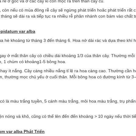
 rễ ở gốc và ở các cây ki con mọc ra trên thân cây cũ.
 còn nếu có mùa đông rễ cây sẽ ngừng phát triển hoăc phát triển rất
 tháng sẽ dài ra và tiếp tục ra nhiều rễ phân nhánh con bám vào chất 
pidatum var alba
 hè khoảng từ tháng 3 đến tháng 6. Hoa nở dải rác và dựa theo khí 
ay ở mắt thân cây có chiều dài khoảng 1/3 của thân cây. Thường mỗi 
hùm, 1 chùm có khoảng1-5 bông hoa.
hay ít nắng. Cây càng nhiều nắng tỉ lệ ra hoa càng cao. Thường cần h
ân, thường mọc chủ yếu ở cuối thân. Mỗi bông hoa có đường kính từ 3-
 có là màu trắng tuyền, 5 cánh màu trắng, môi hoa màu trắng, trụ phấ
n nóng và khô, cũng có thể lên đến đến khoảng > 10 ngày nếu thời tiế
m var alba Phát Triển