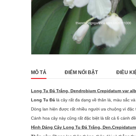
MÔ TẢ
ĐIỂM NỔI BẬT
ĐIỀU KI
Long Tu Đá Trắng, Dendrobium Crepidatum var al
Long Tu Đá
là cây rất đa dạng về thân lá, màu sắc v
Dòng lan hiện được rất nhiều người ưa chuộng vì đặc 
Cánh hoa cây này cũng rất đặc biệt là tất cả 6 cánh đề
Hình Dáng Cây Long Tu Đá Trắng, Den.Crepidatum 