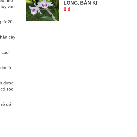
nếu như
LONG, BÁN KI
 tùy vào
5CT THĂNG...
0 ₫
g từ 20-
thân cây
 cuối
dài từ
ận được
 có sọc
 rễ để