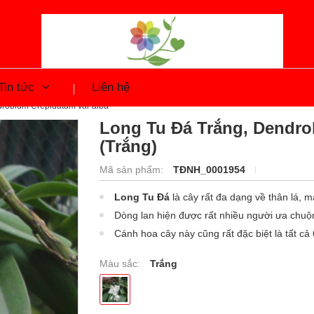
Tin tức
Liên hệ
robium Crepidatum var alba
Long Tu Đá Trắng, Dendro
(Trắng)
Mã sản phẩm:
TĐNH_0001954
Long Tu Đá
là cây rất đa dạng về thân lá, 
Dòng lan hiện được rất nhiều người ưa chuộn
Cánh hoa cây này cũng rất đặc biệt là tất cả
vàng nổi bật rất đẹp
Màu sắc:
Trắng