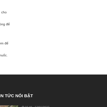
h cho
hòng để
đêm để
huốc.
IN TỨC NỔI BẬT