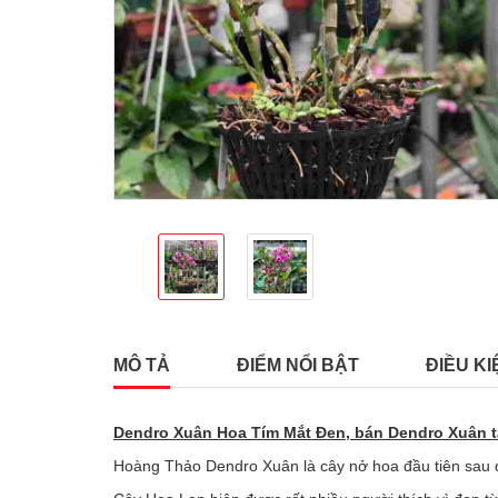
MÔ TẢ
ĐIỂM NỔI BẬT
ĐIỀU KI
Dendro Xuân Hoa Tím Mắt Đen, bán Dendro Xuân t
Hoàng Thảo Dendro Xuân là cây nở hoa đầu tiên sau 