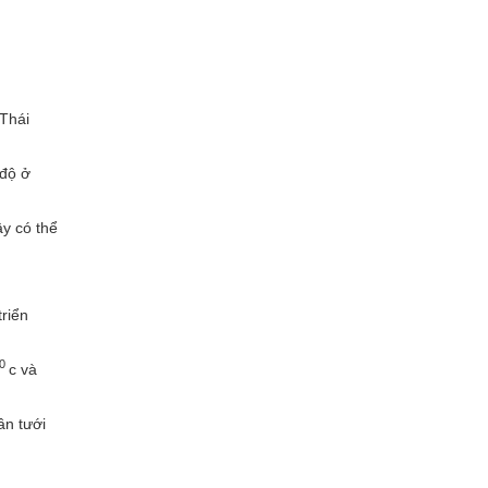
 Thái
 độ ở
ây có thể
triển
0
c và
ần tưới