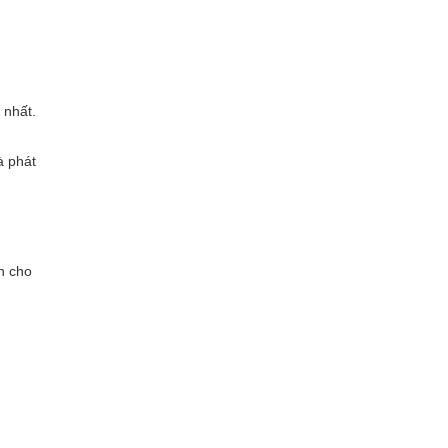
 nhất.
à phát
n cho