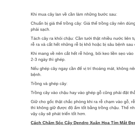
Khi mua cây lan về cần làm những bước sau:
Chuẩn bị giá thể trồng cây: Giá thể trồng cây nên dùng
phải sạch.
Tách cây ra khỏi chậu: Cần tưới thật nhiều nước liên t
rễ ra và cắt hết những rễ bị khô hoặc bị sâu bệnh sau
Khi mang về nên cắt hết rễ hỏng, bôi keo liền sẹo và
2-3 ngày thì ghép.
Nếu ghép cây ngay cần để vị trí thoáng mát, không n
bệnh.
Trồng và ghép cây:
Trồng cây vào chậu hay vào ghép gỗ cũng phải đặt th
Giữ cho gốc thật chắc phòng khi ra rễ chạm vào gỗ, rễ 
thì không giữ được độ ẩm tốt bằng trồng chậu. Thế như
vậy cây sẽ phát triển tốt hơn.
Cách Chăm Sóc Cây
Dendro Xuân Hoa Tím Mắt Đe