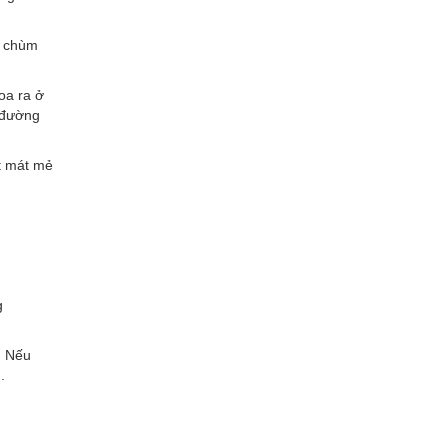
1 chùm
oa ra ở
ó đường
t mát mẻ
g
. Nếu
.