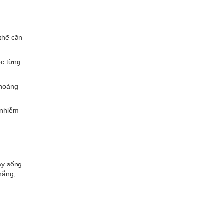
 thể cần
óc từng
khoảng
 nhiễm
cây sống
nắng,