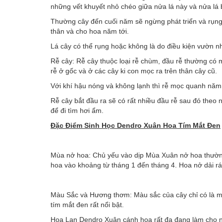
những vết khuyết nhỏ chéo giữa nửa lá này và nửa lá 
Thường cây đến cuối năm sẽ ngừng phát triển và rụng 
thân và cho hoa năm tới.
Lá cây có thể rụng hoặc không là do điều kiện vườn n
Rễ cây: Rễ cây thuộc loại rễ chùm, đầu rễ thường có 
rễ ở gốc và ở các cây ki con mọc ra trên thân cây cũ.
Với khí hậu nóng và không lạnh thì rễ mọc quanh năm,
Rễ cây bắt đầu ra sẽ có rất nhiều đầu rễ sau đó theo 
để đi tìm hơi ẩm.
Đặc Điểm Sinh Học
Dendro Xuân Hoa Tím Mắt Đen
Mùa nở hoa: Chủ yếu vào dịp Mùa Xuân nở hoa thường
hoa vào khoảng từ tháng 1 đến tháng 4. Hoa nở dải rá
Màu Sắc và Hương thơm: Màu sắc của cây chỉ có là 
tím mắt đen rất nổi bật.
Hoa Lan Dendro Xuân cánh hoa rất đa đạng làm cho n