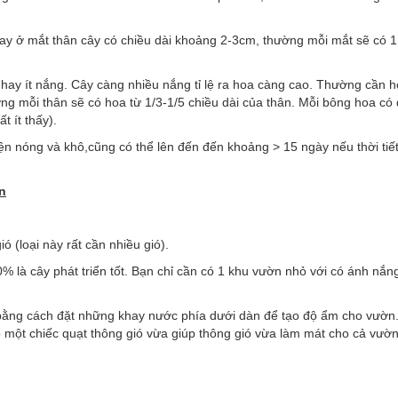
y ở mắt thân cây có chiều dài khoảng 2-3cm, thường mỗi mắt sẽ có 
hay ít nắng. Cây càng nhiều nắng tỉ lệ ra hoa càng cao. Thường cần h
ờng mỗi thân sẽ có hoa từ 1/3-1/5 chiều dài của thân. Mỗi bông hoa c
t ít thấy).
ện nóng và khô,cũng có thể lên đến đến khoảng > 15 ngày nếu thời tiế
n
 (loại này rất cần nhiều gió).
là cây phát triển tốt. Bạn chỉ cần có 1 khu vườn nhỏ với có ánh nắn
a bằng cách đặt những khay nước phía dưới dàn để tạo độ ẩm cho vườn
p một chiếc quạt thông gió vừa giúp thông gió vừa làm mát cho cả vườn