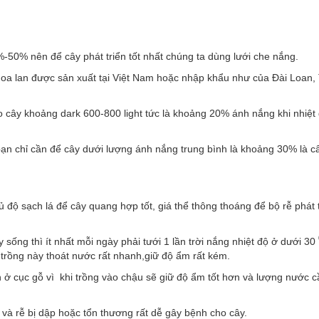
50% nên để cây phát triển tốt nhất chúng ta dùng lưới che nắng.
 hoa lan được sản xuất tại Việt Nam hoặc nhập khẩu như của Đài Loan,
o cây khoảng dark 600-800 light tức là khoảng 20% ánh nắng khi nhiệt
ạn chỉ cần để cây dưới lượng ánh nắng trung bình là khoảng 30% là c
 độ sạch lá để cây quang hợp tốt, giá thể thông thoáng để bộ rễ phát 
y sống thì ít nhất mỗi ngày phải tưới 1 lần trời nắng nhiệt độ ở dưới 30
 trồng này thoát nước rất nhanh,giữ độ ẩm rất kém.
ơn ở cục gỗ vì khi trồng vào chậu sẽ giữ độ ẩm tốt hơn và lượng nước c
 và rễ bị dập hoặc tổn thương rất dễ gây bệnh cho cây.