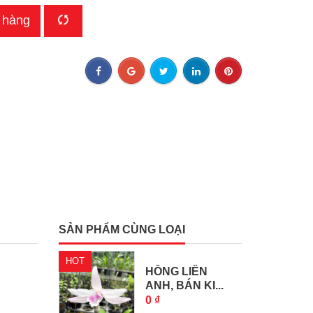
 hàng
SẢN PHẨM CÙNG LOẠI
HOT
HỒNG LIÊN
ANH, BÁN KI...
0 ₫