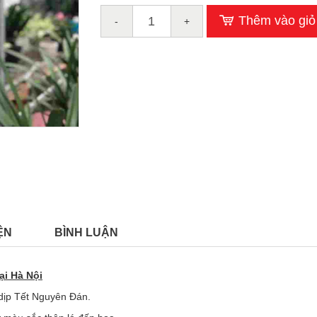
Thêm vào giỏ
-
+
ỆN
BÌNH LUẬN
ại Hà Nội
dịp Tết Nguyên Đán.