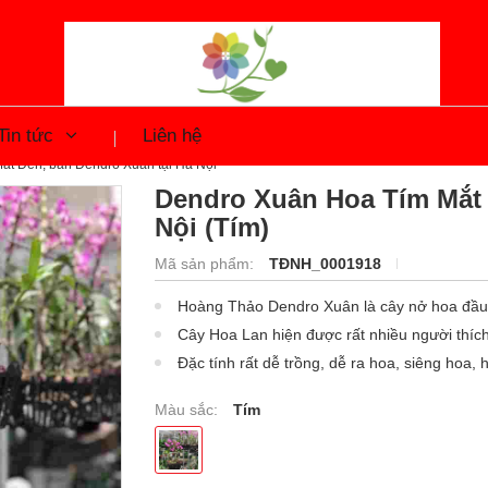
Tin tức
Liên hệ
t Đen, bán Dendro Xuân tại Hà Nội
Dendro Xuân Hoa Tím Mắt 
Nội (Tím)
Mã sản phẩm:
TĐNH_0001918
Hoàng Thảo Dendro Xuân là cây nở hoa đầu 
Cây Hoa Lan hiện được rất nhiều người thích
Đặc tính rất dễ trồng, dễ ra hoa, siêng hoa,
Màu sắc:
Tím