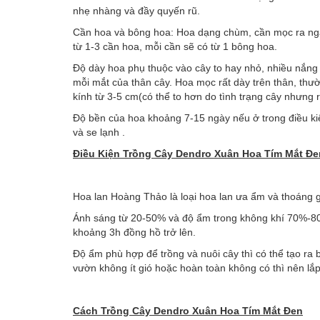
nhẹ nhàng và đầy quyến rũ.
Cần hoa và bông hoa: Hoa dạng chùm, cần mọc ra nga
từ 1-3 cần hoa, mỗi cần sẽ có từ 1 bông hoa.
Độ dày hoa phụ thuộc vào cây to hay nhỏ, nhiều nắng 
mỗi mắt của thân cây. Hoa mọc rất dày trên thân, thư
kính từ 3-5 cm(có thể to hơn do tình trạng cây nhưng rấ
Độ bền của hoa khoảng 7-15 ngày nếu ở trong điều ki
và se lạnh .
Điều Kiện Trồng Cây
Dendro Xuân Hoa Tím Mắt Đe
Hoa lan Hoàng Thảo là loại hoa lan ưa ẩm và thoáng gió
Ánh sáng từ 20-50% và độ ẩm trong không khí 70%-80% 
khoảng 3h đồng hồ trở lên.
Độ ẩm phù hợp để trồng và nuôi cây thì có thể tạo r
vườn không ít gió hoặc hoàn toàn không có thì nên lắ
Cách Trồng Cây
Dendro Xuân Hoa Tím Mắt Đen