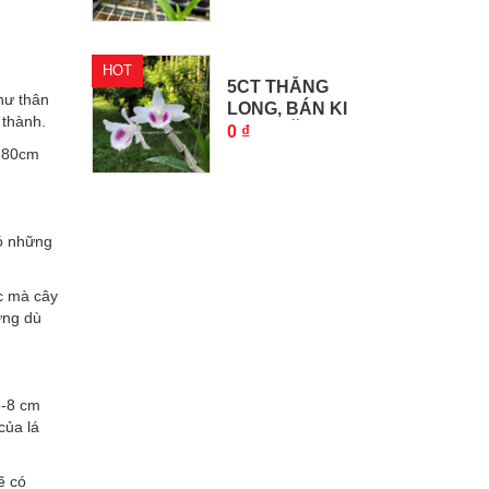
HOT
5CT THĂNG
hư thân
LONG, BÁN KI
 thành.
5CT THĂNG...
0 ₫
0-80cm
có những
c mà cây
ưng dù
6-8 cm
của lá
ẽ có