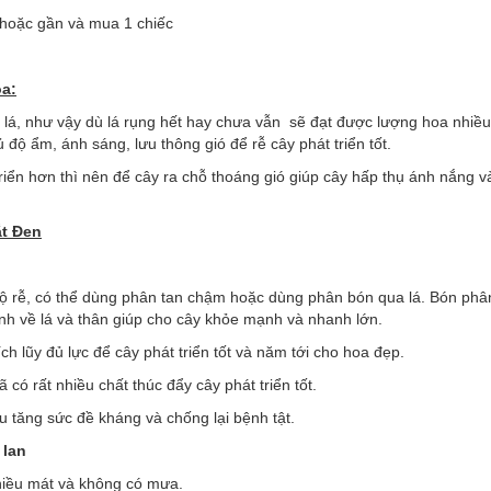
a hoặc gần và mua 1 chiếc
oa:
lá, như vậy dù lá rụng hết hay chưa vẫn sẽ đạt được lượng hoa nhiều
độ ẩm, ánh sáng, lưu thông gió để rễ cây phát triển tốt.
riển hơn thì nên để cây ra chỗ thoáng gió giúp cây hấp thụ ánh nắng v
t Đen
 bộ rễ, có thể dùng phân tan chậm hoặc dùng phân bón qua lá. Bón phâ
h về lá và thân giúp cho cây khỏe mạnh và nhanh lớn.
 lũy đủ lực để cây phát triển tốt và năm tới cho hoa đẹp.
 rất nhiều chất thúc đẩy cây phát triển tốt.
u tăng sức đề kháng và chống lại bệnh tật.
 lan
chiều mát và không có mưa.