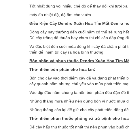
Tốt nhất dùng vòi nhiều chế độ để thay đổi khi tưới x
máy đo nhiệt độ, độ ẩm cho vườn.
Điều
K
iện
Cây
Dendro Xuân Hoa Tím Mắt Đen
ra h
Dòng cây này thường đến cuối năm có thể sẽ rụng hết 
Dù cây trồng đã thuần hay chưa thì chỉ cần đáp ứng đủ 
Và đặc biệt đến cuối mùa đông khi cây đã chậm phát t
triển để năm tới cây ra hoa bình thường.
Bón phân và phun thuốc
Dendro Xuân Hoa Tím Mắ
Thời điểm bón phân cho hoa lan:
Bón cho cây vào thời điểm cây đã và đang phát triển
cây quanh năm nhưng chủ yếu vào mùa phát triển mạn
Vào dịp đầu năm chúng ta nên bón phân đều đặn để tích
Những tháng mưa nhiều nên dừng bón vì nước mưa đã có
Những tháng còn lại để giữ cho cây phát triển đồng đề
Thời điểm phun thuốc phòng và trừ bệnh cho hoa
Để cây hấp thụ thuốc tốt nhất thì nên phun vào buổi 