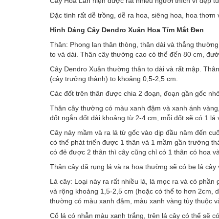
Cây Hoa Lan hiện được rất nhiều người thích vì đẹp t
Đặc tính rất dễ trồng, dễ ra hoa, siêng hoa, hoa thơm
Hình Dáng Cây
Dendro Xuân Hoa Tím Mắt Đen
Thân: Phong lan thân thòng, thân dài và thẳng thườn
to và dài. Thân cây thường cao có thể đến 80 cm, đườn
Cây Dendro Xuân thường thân to dài và rất mập. Thân
(cây trưởng thành) to khoảng 0,5-2,5 cm.
Các đốt trên thân được chia 2 đoạn, đoạn gần gốc nh
Thân cây thường có màu xanh đậm và xanh ánh vàng, 
đốt ngắn đốt dài khoảng từ 2-4 cm, mỗi đốt sẽ có 1 l
Cây nảy mầm và ra lá từ gốc vào dịp đầu năm đến cuố
có thể phát triển được 1 thân và 1 mầm gần trưởng th
có đẻ được 2 thân thì cây cũng chỉ có 1 thân có hoa v
Thân cây đã rụng lá và ra hoa thường sẽ có bẹ lá cây
Lá cây: Loại này ra rất nhiều lá, lá mọc ra và có phần
và rộng khoảng 1,5-2,5 cm (hoặc có thể to hơn 2cm, do
thường có màu xanh đậm, màu xanh vàng tùy thuộc vào
Cổ lá có nhẫn màu xanh trắng, trên lá cây có thể sẽ có