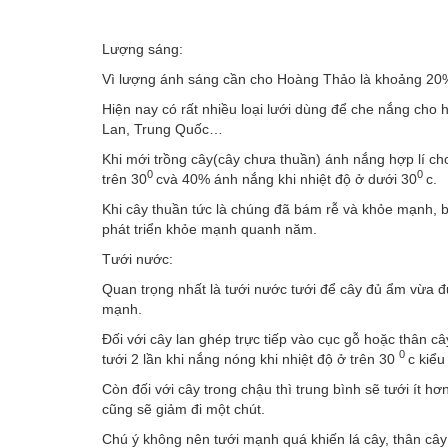
Lượng sáng:
Vì lượng ánh sáng cần cho Hoàng Thảo là khoảng 20%-
Hiện nay có rất nhiều loại lưới dùng để che nắng cho
Lan, Trung Quốc…
Khi mới trồng cây(cây chưa thuần) ánh nắng hợp lí ch
0
0
trên 30
cvà 40% ánh nắng khi nhiệt độ ở dưới 30
c.
Khi cây thuần tức là chúng đã bám rễ và khỏe mạnh, b
phát triển khỏe mạnh quanh năm.
Tưới nước:
Quan trọng nhất là tưới nước tưới để cây đủ ẩm vừa đủ
mạnh.
Đối với cây lan ghép trực tiếp vào cục gỗ hoặc thân câ
0
tưới 2 lần khi nắng nóng khi nhiệt độ ở trên 30
c kiểu
Còn đối với cây trong chậu thì trung bình sẽ tưới ít h
cũng sẽ giảm đi một chút.
Chú ý không nên tưới mạnh quá khiến lá cây, thân cây