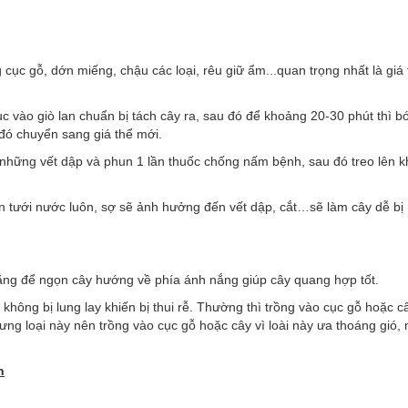
 cục gỗ, dớn miếng, chậu các loại, rêu giữ ẩm...quan trọng nhất là giá
ục vào giò lan chuẩn bị tách cây ra, sau đó để khoảng 20-30 phút thì b
 đó chuyển sang giá thể mới.
o những vết dập và phun 1 lần thuốc chống nấm bệnh, sau đó treo lên 
ên tưới nước luôn, sợ sẽ ảnh hưởng đến vết dập, cắt…sẽ làm cây dễ bị
ẳng để ngọn cây hướng về phía ánh nắng giúp cây quang hợp tốt.
không bị lung lay khiến bị thui rễ. Thường thì trồng vào cục gỗ hoặc 
ng loại này nên trồng vào cục gỗ hoặc cây vì loài này ưa thoáng gió, 
n