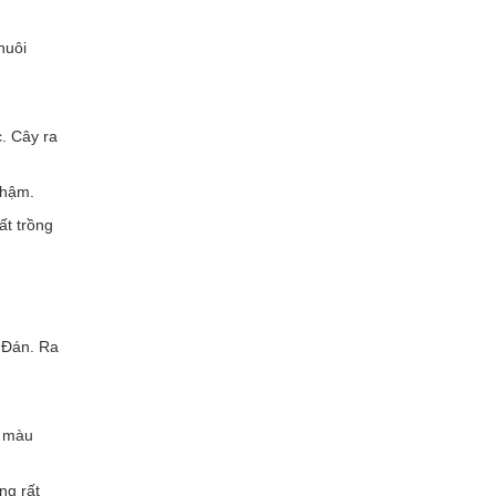
nuôi
. Cây ra
chậm.
ất trồng
 Đán. Ra
ó màu
ng rất