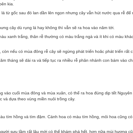
bên kia.
lá từ gốc sau đó lan dần lên ngọn nhưng cây vẫn hút nước qua rễ để 
hưng cây dù rụng lá hay không thì vẫn sẽ ra hoa vào năm tới.
màu xanh trắng, thân rễ thường có màu trắng ngà và ít khi có màu khác
 còn nếu có mùa đông rễ cây sẽ ngừng phát triển hoăc phát triển rất 
năm tháng sẽ dài ra và tiếp tục ra nhiều rễ phân nhánh con bám vào ch
 vào cuối mùa đông và mùa xuân, có thể ra hoa đúng dịp tết Nguyên
c và dựa theo vùng miền nuôi trồng cây.
màu tím hồng và tím đậm. Cánh hoa có màu tím hồng, môi hoa cũng c
gười sưu tầm rất lâu mới có thể khám phá hết, hơn nữa mùi hương cũ