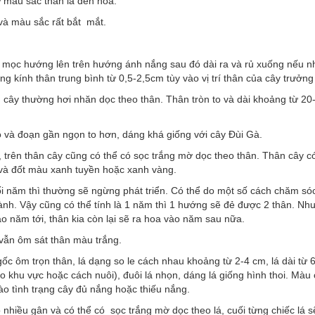
ừ màu sắc thân lá đến hoa.
 và màu sắc rất bắt mắt.
g mọc hướng lên trên hướng ánh nắng sau đó dài ra và rủ xuống nếu n
g kính thân trung bình từ 0,5-2,5cm tùy vào vị trí thân của cây trưởng
 cây thường hơi nhăn dọc theo thân. Thân tròn to và dài khoảng từ 2
ỏ và đoạn gần ngọn to hơn, dáng khá giống với cây Đùi Gà.
trên thân cây cũng có thể có sọc trắng mờ dọc theo thân. Thân cây 
á và đốt màu xanh tuyền hoặc xanh vàng.
i năm thì thường sẽ ngừng phát triển. Có thể do một số cách chăm só
ành. Vậy cũng có thể tính là 1 năm thì 1 hướng sẽ đẻ được 2 thân. Nh
ào năm tới, thân kia còn lại sẽ ra hoa vào năm sau nữa.
 vẫn ôm sát thân màu trắng.
 gốc ôm trọn thân, lá dạng so le cách nhau khoảng từ 2-4 cm, lá dài từ 
 khu vực hoặc cách nuôi), đuôi lá nhọn, dáng lá giống hình thoi. Màu 
 tình trạng cây đủ nắng hoặc thiếu nắng.
 nhiều gân và có thể có sọc trắng mờ dọc theo lá, cuối từng chiếc lá s