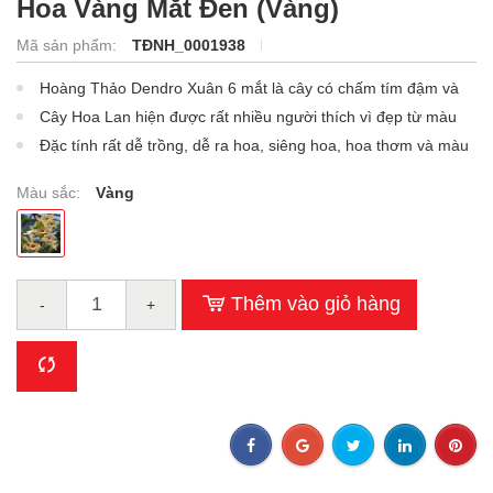
Hoa Vàng Mắt Đen (Vàng)
Mã sản phẩm:
TĐNH_0001938
Hoàng Thảo Dendro Xuân 6 mắt là cây có chấm tím đậm và
rõ trên cánh hoa.
Cây Hoa Lan hiện được rất nhiều người thích vì đẹp từ màu
sắc rất lạ đến thân lá.
Đặc tính rất dễ trồng, dễ ra hoa, siêng hoa, hoa thơm và màu
sắc rất bắt mắt.
Màu sắc:
Vàng
Thêm vào giỏ hàng
-
+