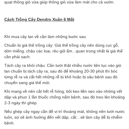
quạt thông gió vừa giúp thông gió vừa làm mát cho cả vườn.
Cách Trồng Cây
Dendro Xuân 6 Mắt
Khi mua cây lan về cần làm những bước sau:
Chuẩn bị giá thể trồng cây: Giá thể trồng cây nên dùng cục gỗ,
dớn miếng, chậu các loại, rêu giữ ẩm...quan trọng nhất là giá thể
cần phải sạch.
Tách cây ra khỏi chậu: Cần tưới thật nhiều nước liên tục vào giò
lan chuẩn bị tách cây ra, sau đó để khoảng 20-30 phút thì bóc
từng rễ ra và cắt hết những rễ bị khô hoặc bị sâu bệnh sau đó
chuyển sang giá thể mới.
Khi mang về nên cắt hết rễ hỏng, bôi keo liền sẹo vào những vết
dập và phun 1 lần thuốc chống nấm bệnh, sau đó treo lên khoảng
2-3 ngày thì ghép.
Nếu ghép cây ngay cần để vị trí thoáng mát, không nên tưới nước
luôn, sợ sẽ ảnh hưởng đến vết dập, cắt…sẽ làm cây dễ bị nhiễm
bệnh.