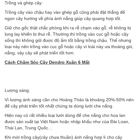
Trồng và ghép cây:
Trồng cây vào chậu hay vào ghép gỗ cũng phải đặt thẳng để
ngọn cây hướng về phía ánh nắng giúp cây quang hợp tốt.
Giữ cho gốc thật chắc phòng khi ra rễ chạm vào gỗ, rễ không bị
lung lay khiến bị thui rễ. Thường thì trồng vào cục gỗ hoặc cây
sống thì không giữ được độ ẩm tốt bằng trồng chậu. Thế nhưng
loại này nên trồng vào cục gỗ hoặc cây vì loài này ưa thoáng gió,
nắng, vậy cây sẽ phát triển tốt hơn.
Cách Chăm Sóc Cây
Dendro Xuân 6 Mắt
Lượng sáng:
Vì lượng ánh sáng cần cho Hoàng Thảo là khoảng 20%-50% nên
để cây phát triển tốt nhất chúng ta dùng lưới che nắng.
Hiện nay có rất nhiều loại lưới dùng để che nắng cho hoa lan
được sản xuất tại Việt Nam hoặc nhập khẩu như của Đài Loan,
Thái Lan, Trung Quốc…
Khi mới trồng cây(cây chưa thuần) ánh nắng hợp lí cho cây