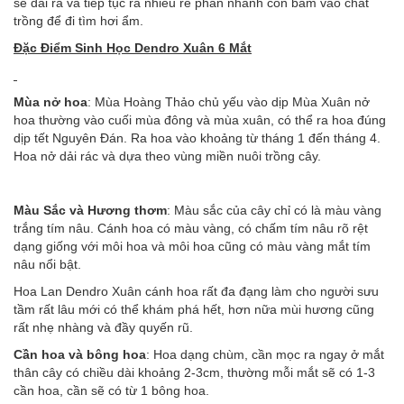
sẽ dài ra và tiếp tục ra nhiều rễ phân nhánh con bám vào chất
trồng để đi tìm hơi ẩm.
Đặc Điểm Sinh Học
Dendro Xuân 6 Mắt
Mùa nở hoa
: Mùa Hoàng Thảo chủ yếu vào dịp Mùa Xuân nở
hoa thường vào cuối mùa đông và mùa xuân, có thể ra hoa đúng
dịp tết Nguyên Đán. Ra hoa vào khoảng từ tháng 1 đến tháng 4.
Hoa nở dải rác và dựa theo vùng miền nuôi trồng cây.
Màu Sắc và Hương thơm
: Màu sắc của cây chỉ có là màu vàng
trắng tím nâu. Cánh hoa có màu vàng, có chấm tím nâu rõ rệt
dạng giống với môi hoa và môi hoa cũng có màu vàng mắt tím
nâu nổi bật.
Hoa Lan Dendro Xuân cánh hoa rất đa đạng làm cho người sưu
tầm rất lâu mới có thể khám phá hết, hơn nữa mùi hương cũng
rất nhẹ nhàng và đầy quyến rũ.
Cần hoa và bông hoa
: Hoa dạng chùm, cần mọc ra ngay ở mắt
thân cây có chiều dài khoảng 2-3cm, thường mỗi mắt sẽ có 1-3
cần hoa, cần sẽ có từ 1 bông hoa.