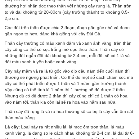
thường hơi nhăn dọc theo thân với những cây rụng lá. Thân tròn
to và dài khoảng từ 20-80cm (cây trưởng thành) to khoảng 0,5-
2,5 cm.
Các đốt trên thân được chia 2 đoạn, đoạn gần gốc nhỏ và đoạn
gần ngọn to hơn, dáng khá giống với cây Đùi Gà.
Thân cây thường có màu xanh đậm và xanh ánh vàng, trên thân
cây cũng có thể có sọc trắng mờ dọc theo thân. Thân cây có
những đốt ngắn đốt dài khoảng từ 2-4 cm, mỗi đốt sẽ có 1 lá và
đốt màu xanh tuyền hoặc xanh vàng.
Cây nảy mầm và ra lá từ gốc vào dịp đầu năm đến cuối năm thì
thường sẽ ngừng phát triển. Có thể do một số cách chăm sóc mà
cây có thể phát triển được 1 thân và 1 mầm gần trưởng thành.
Vậy cũng có thể tính là 1 năm thì 1 hướng sẽ đẻ được 2 thân.
Nhưng dù có đẻ được 2 thân thì cây cũng chỉ có 1 thân có hoa
vào năm tới, thân kia còn lại sẽ ra hoa vào năm sau nữa.
Thân cây đã rụng lá và ra hoa thường sẽ có bẹ lá cây vẫn ôm sát
thân màu trắng
Lá
cây
: Loại này ra rất nhiều lá, lá mọc ôm trọn thân, lá màu
xanh vàng, lá dạng so le cách nhau khoảng từ 2-4 cm, lá dài từ 6-