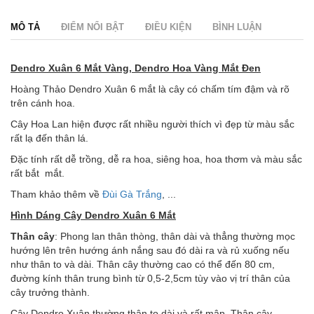
MÔ TẢ
ĐIỂM NỔI BẬT
ĐIỀU KIỆN
BÌNH LUẬN
Dendro Xuân 6 Mắt Vàng, Dendro Hoa Vàng Mắt Đen
Hoàng Thảo Dendro Xuân 6 mắt là cây có chấm tím đậm và rõ
trên cánh hoa.
Cây Hoa Lan hiện được rất nhiều người thích vì đẹp từ màu sắc
rất lạ đến thân lá.
Đặc tính rất dễ trồng, dễ ra hoa, siêng hoa, hoa thơm và màu sắc
rất bắt mắt.
Tham khảo thêm về
Đùi Gà Trắng
, ...
Hình Dáng Cây
Dendro Xuân 6 Mắt
Thân
cây
: Phong lan thân thòng, thân dài và thẳng thường mọc
hướng lên trên hướng ánh nắng sau đó dài ra và rủ xuống nếu
như thân to và dài. Thân cây thường cao có thể đến 80 cm,
đường kính thân trung bình từ 0,5-2,5cm tùy vào vị trí thân của
cây trưởng thành.
Cây Dendro Xuân thường thân to dài và rất mập. Thân cây