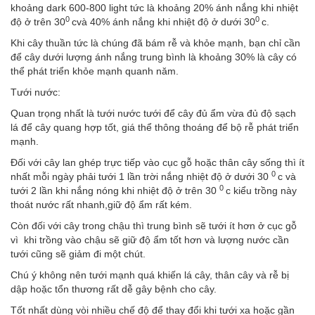
khoảng dark 600-800 light tức là khoảng 20% ánh nắng khi nhiệt
0
0
độ ở trên 30
cvà 40% ánh nắng khi nhiệt độ ở dưới 30
c.
Khi cây thuần tức là chúng đã bám rễ và khỏe mạnh, bạn chỉ cần
để cây dưới lượng ánh nắng trung bình là khoảng 30% là cây có
thể phát triển khỏe mạnh quanh năm.
Tưới nước:
Quan trọng nhất là tưới nước tưới để cây đủ ẩm vừa đủ độ sạch
lá để cây quang hợp tốt, giá thể thông thoáng để bộ rễ phát triển
mạnh.
Đối với cây lan ghép trực tiếp vào cục gỗ hoặc thân cây sống thì ít
0
nhất mỗi ngày phải tưới 1 lần trời nắng nhiệt độ ở dưới 30
c và
0
tưới 2 lần khi nắng nóng khi nhiệt độ ở trên 30
c kiểu trồng này
thoát nước rất nhanh,giữ độ ẩm rất kém.
Còn đối với cây trong chậu thì trung bình sẽ tưới ít hơn ở cục gỗ
vì khi trồng vào chậu sẽ giữ độ ẩm tốt hơn và lượng nước cần
tưới cũng sẽ giảm đi một chút.
Chú ý không nên tưới mạnh quá khiến lá cây, thân cây và rễ bị
dập hoặc tổn thương rất dễ gây bệnh cho cây.
Tốt nhất dùng vòi nhiều chế độ để thay đổi khi tưới xa hoặc gần