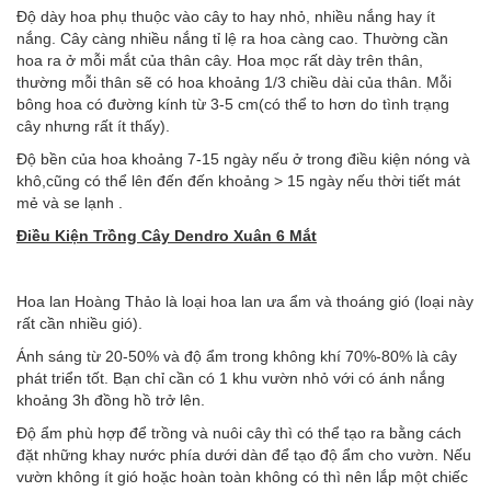
Độ dày hoa phụ thuộc vào cây to hay nhỏ, nhiều nắng hay ít
nắng. Cây càng nhiều nắng tỉ lệ ra hoa càng cao. Thường cần
hoa ra ở mỗi mắt của thân cây. Hoa mọc rất dày trên thân,
thường mỗi thân sẽ có hoa khoảng 1/3 chiều dài của thân. Mỗi
bông hoa có đường kính từ 3-5 cm(có thể to hơn do tình trạng
cây nhưng rất ít thấy).
Độ bền của hoa khoảng 7-15 ngày nếu ở trong điều kiện nóng và
khô,cũng có thể lên đến đến khoảng > 15 ngày nếu thời tiết mát
mẻ và se lạnh .
Điều Kiện Trồng Cây
Dendro Xuân 6 Mắt
Hoa lan Hoàng Thảo là loại hoa lan ưa ẩm và thoáng gió (loại này
rất cần nhiều gió).
Ánh sáng từ 20-50% và độ ẩm trong không khí 70%-80% là cây
phát triển tốt. Bạn chỉ cần có 1 khu vườn nhỏ với có ánh nắng
khoảng 3h đồng hồ trở lên.
Độ ẩm phù hợp để trồng và nuôi cây thì có thể tạo ra bằng cách
đặt những khay nước phía dưới dàn để tạo độ ẩm cho vườn. Nếu
vườn không ít gió hoặc hoàn toàn không có thì nên lắp một chiếc