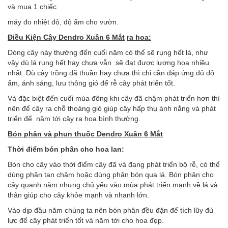
và mua 1 chiếc
máy đo nhiệt độ, độ ẩm cho vườn.
Điều
K
iện
Cây
Dendro Xuân 6 Mắt
ra hoa:
Dòng cây này thường đến cuối năm có thể sẽ rụng hết lá, như
vậy dù lá rụng hết hay chưa vẫn sẽ đạt được lượng hoa nhiều
nhất. Dù cây trồng đã thuần hay chưa thì chỉ cần đáp ứng đủ độ
ẩm, ánh sáng, lưu thông gió để rễ cây phát triển tốt.
Và đặc biệt đến cuối mùa đông khi cây đã chậm phát triển hơn thì
nên để cây ra chỗ thoáng gió giúp cây hấp thụ ánh nắng và phát
triển để năm tới cây ra hoa bình thường.
Bón phân và phun thuốc
Dendro Xuân 6 Mắt
Thời điểm bón phân cho hoa lan:
Bón cho cây vào thời điểm cây đã và đang phát triển bộ rễ, có thể
dùng phân tan chậm hoặc dùng phân bón qua lá. Bón phân cho
cây quanh năm nhưng chủ yếu vào mùa phát triển mạnh về lá và
thân giúp cho cây khỏe mạnh và nhanh lớn.
Vào dịp đầu năm chúng ta nên bón phân đều đặn để tích lũy đủ
lực để cây phát triển tốt và năm tới cho hoa đẹp.