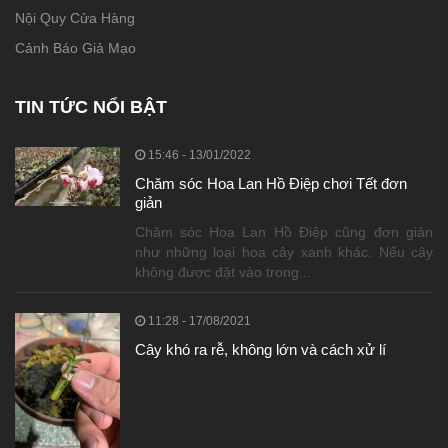
Nội Quy Cửa Hàng
Cảnh Báo Giả Mạo
TIN TỨC NỔI BẬT
15:46 - 13/01/2022
Chăm sóc Hoa Lan Hồ Điệp chơi Tết đơn
giản
Chăm sóc Hoa Lan Hồ Điệp cũng đơn giản
như những loại hoa cây xanh khác. Nếu cây
không được đặt vào trong...
11:28 - 17/08/2021
Cây khó ra rễ, không lớn và cách xử lí