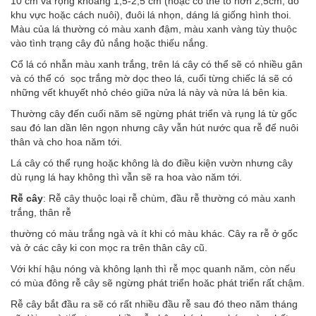
10 cm và rộng khoảng 1,5-2,5 cm (hoặc có thể to hơn 2,5cm, do
khu vực hoặc cách nuôi), đuôi lá nhọn, dáng lá giống hình thoi.
Màu của lá thường có màu xanh đậm, màu xanh vàng tùy thuộc
vào tình trạng cây đủ nắng hoặc thiếu nắng.
Cổ lá có nhẫn màu xanh trắng, trên lá cây có thể sẽ có nhiều gân
và có thể có sọc trắng mờ dọc theo lá, cuối từng chiếc lá sẽ có
những vết khuyết nhỏ chéo giữa nửa lá này và nửa lá bên kia.
Thường cây đến cuối năm sẽ ngừng phát triển và rụng lá từ gốc
sau đó lan dần lên ngọn nhưng cây vẫn hút nước qua rễ để nuôi
thân và cho hoa năm tới.
Lá cây có thể rụng hoặc không là do điều kiện vườn nhưng cây
dù rụng lá hay không thì vẫn sẽ ra hoa vào năm tới.
Rễ cây
: Rễ cây thuộc loại rễ chùm, đầu rễ thường có màu xanh
trắng, thân rễ
thường có màu trắng ngà và ít khi có màu khác. Cây ra rễ ở gốc
và ở các cây ki con mọc ra trên thân cây cũ.
Với khí hậu nóng và không lạnh thì rễ mọc quanh năm, còn nếu
có mùa đông rễ cây sẽ ngừng phát triển hoăc phát triển rất chậm.
Rễ cây bắt đầu ra sẽ có rất nhiều đầu rễ sau đó theo năm tháng