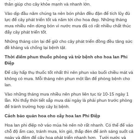
thân giúp cho cây khỏe mạnh và nhanh lớn.
Vào dịp đầu năm chúng ta nên bón phân đều đặn để tích lũy đủ
lực để cây phát triển tốt và năm tới cho hoa đẹp. Những tháng
mưa nhiều nên dừng bón vì nước mưa đã có rất nhiều chất thúc
đẩy cây phát triển tốt.
Những tháng còn lại để giữ cho cây phát triển đồng đều tăng sức
đề kháng và chống lại bệnh tật.
Thời điểm phun thuốc phòng và trừ bệnh cho hoa lan
Phi
Đ
iệp
Để cây hấp thụ thuốc tốt nhất thì nên phun vào buổi chiều mát và
không có mưa. Mỗi tháng nên phun một lần để phòng bệnh cho
lan.
Vào những tháng mưa nhiều nên phun liên tục từ 10-15 ngày 1
lần. Khi thấy thời tiết sắp mưa dài ngày là phải phun trước phòng
để tránh trường hợp cây bị bệnh.
Cách bảo quản hoa cho cây hoa lan
Phi Đ
iệp
Hoa lan phi điệp nở vào mùa hè nên nở rất nhanh. Có thể để vào
chỗ độ ẩm cao, tránh mưa, kín gió, thắp đèn để ánh sáng suốt cả
ngày và đêm để cây hoa phát triển nhanh hơn. Tưới nước và