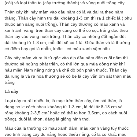
(còi) và loại thân to (cây trưởng thành) và vùng nuôi trồng cây.
Thân cây khi nảy mầm vào đầu năm có lá và dài ra theo năm
tháng. Thân cây hình trụ dài khoảng 1-3 cm thì ra 1 chiếc lá ( phụ
thuộc ánh sáng nuôi trồng). Thân cây thường có màu xanh và
xanh ánh vàng, trên thân cây cũng có thể có sọc trắng dọc theo
thân tùy vào vùng nuôi trồng. Thân cây có những đốt ngắn đốt
dài khoảng từ 1-3 cm, mỗi đốt sẽ có 1 lá. Giữa thân và lá thường
có điểm hay gọi là nhẫn, khấc…có màu xanh sậm nâu.
Cây nảy mầm và ra lá từ gốc vào dịp đầu năm đến cuối năm thì
thường sẽ ngừng phát triển, có thể lớn qua mùa đông nhờ khí
hậu miền Nam nắng nóng và chế độ bón phân thuốc. Thân cây
đã rụng lá và ra hoa thường sẽ có bẹ lá cây vẫn ôm sát thân màu
trắng
Lá cây
:
Loại này ra rất nhiều lá, lá mọc trên thân cây, ôm sát thân, lá
dạng so le cách nhau khoảng từ 1-3 cm, lá dài từ 8-13 cm và
rộng khoảng 2-3,5 cm( hoặc có thể to hơn 3,5cm, do cách nuôi
trồng), đuôi lá nhọn, dáng lá giống hình thoi.
Màu của lá thường có màu xanh đậm, màu xanh vàng tùy thuộc
vào tình trạng cây đủ nắng hoặc thiếu nắng, cổ lá có khấc màu