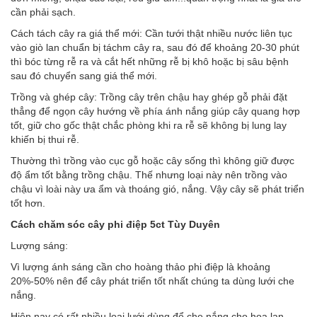
cần phải sạch.
Cách tách cây ra giá thể mới: Cần tưới thật nhiều nước liên tục
vào giò lan chuẩn bị táchm cây ra, sau đó để khoảng 20-30 phút
thì bóc từng rễ ra và cắt hết những rễ bị khô hoặc bị sâu bệnh
sau đó chuyển sang giá thể mới.
Trồng và ghép cây: Trồng cây trên chậu hay ghép gỗ phải đặt
thẳng để ngọn cây hướng về phía ánh nắng giúp cây quang hợp
tốt, giữ cho gốc thật chắc phòng khi ra rễ sẽ không bị lung lay
khiến bị thui rễ.
Thường thì trồng vào cục gỗ hoặc cây sống thì không giữ được
độ ẩm tốt bằng trồng chậu. Thế nhưng loại này nên trồng vào
chậu vì loài này ưa ẩm và thoáng gió, nắng. Vậy cây sẽ phát triển
tốt hơn.
Cách chăm sóc cây phi điệ
p 5ct Tùy Duyên
Lượng sáng:
Vì lượng ánh sáng cần cho hoàng thảo phi điệp là khoảng
20%-50% nên để cây phát triển tốt nhất chúng ta dùng lưới che
nắng.
Hiện nay có rất nhiều loại lưới dùng để che nắng cho hoa lan