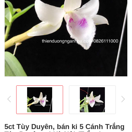
prev
ne
5ct Tùy Duyên, bán ki 5 Cánh Trắng