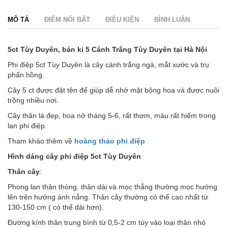
MÔ TẢ
ĐIỂM NỔI BẬT
ĐIỀU KIỆN
BÌNH LUẬN
5ct Tùy Duyên
,
bán ki
5 Cánh Trắng
Tùy Duyên tại Hà Nội
Phi điệp 5ct Tùy Duyên là cây cánh trắng ngà, mắt xước và trụ
phấn hồng.
Cây 5 ct được đặt tên để giúp dễ nhớ mặt bông hoa và được nuôi
trồng nhiều nơi.
Cây thân lá đẹp, hoa nở tháng 5-6, rất thơm, màu rất hiếm trong
lan phi điệp.
Tham khảo thêm về
hoàng thảo phi điệp
Hình dáng cây phi điệ
p 5
c
t Tùy Duyên
Thân cây
:
Phong lan thân thòng, thân dài và mọc thẳng thường mọc hướng
lên trên hướng ánh nắng. Thân cây thường có thể cao nhất từ
130-150 cm ( có thể dài hơn).
Đường kính thân trung bình từ 0,5-2 cm tùy vào loại thân nhỏ