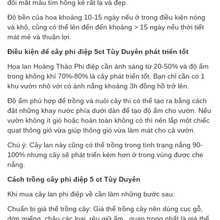
đôi mắt màu tím hồng kẻ rất lạ và đẹp.
Độ bền của hoa khoảng 10-15 ngày nếu ở trong điều kiện nóng
và khô, cũng có thể lên đến đến khoảng > 15 ngày nếu thời tiết
mát mẻ và thuận lợi.
Điều kiện để cây phi điệ
p 5ct Tùy Duyên
phát triển tốt
Hoa lan Hoàng Thảo Phi điệp cần ánh sáng từ 20-50% và độ ẩm
trong không khí 70%-80% là cây phát triển tốt. Bạn chỉ cần có 1
khu vườn nhỏ với có ánh nắng khoảng 3h đồng hồ trở lên.
Độ ẩm phù hợp để trồng và nuôi cây thì có thể tạo ra bằng cách
đặt những khay nước phía dưới dàn để tạo độ ẩm cho vườn. Nếu
vườn không ít gió hoặc hoàn toàn không có thì nên lắp một chiếc
quạt thông gió vừa giúp thông gió vừa làm mát cho cả vườn.
Chú ý: Cây lan này cũng có thể trồng trong tình trạng nắng 90-
100% nhưng cây sẽ phát triển kém hơn ở trong vùng được che
nắng.
Cách trồng cây phi điệ
p 5 ct Tùy Duyên
Khi mua cây lan phi điệp về cần làm những bước sau:
Chuẩn bị giá thể trồng cây: Giá thể trồng cây nên dùng cục gỗ,
dớn miếng, chậu các loại, rêu giữ ẩm...quan trọng nhất là giá thể