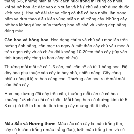
tháng 5-6, nhưng hiện tại với cách nuôi trồng thì cũng có nhiều
khi sẽ nở hoa lác đác vào dịp xuân và hè ( chủ yếu sử dụng thuốc
kích hoa ). Hoa nở dải rác và cũng có thể có hoa nhiều lần trong
năm và dựa theo điều kiện vùng miền nuôi trồng cây. Những cây
nở hoa không đúng mùa thường hoa sẽ nhỏ và không đẹp bằng
đúng mùa.
Cần hoa và bông hoa
: Hoa dạng chùm và chủ yếu mọc lên trên
hướng ánh nắng, cần mọc ra ngay ở mắt thân cây chủ yếu mọc ở
trên ngọn cây và có chiều dài khoảng 10-20cm thân cây (tùy vào
tình trạng cây càng to hoa càng nhiều).
Thường mỗi mắt sẽ có 1-3 cần, mỗi cần sẽ có từ 1 bông hoa. Độ
dày hoa phụ thuộc vào cây to hay nhỏ, nhiều nắng. Cây càng
nhiều nắng tỉ lệ ra hoa càng cao. Thường cần hoa ra ở mỗi mắt
của thân cây.
Hoa mọc tương đối dày trên cần, thường mỗi cần sẽ có hoa
khoảng 1/5 chiều dài của thân. Mỗi bông hoa có đường kính từ 5-
8 cm (có thể to hơn do tình trạng cây nhưng rất ít thấy).
Màu Sắc và Hương thơm
: Màu sắc của cây là màu trắng tím,
cây có 5 cánh trắng ( màu trắng đục), lưỡi màu trắng tím và có