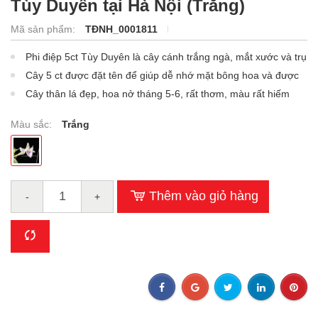
Tùy Duyên tại Hà Nội (Trắng)
Mã sản phẩm:
TĐNH_0001811
Phi điệp 5ct Tùy Duyên là cây cánh trắng ngà, mắt xước và trụ
phấn hồng.
Cây 5 ct được đặt tên để giúp dễ nhớ mặt bông hoa và được
nuôi trồng nhiều nơi.
Cây thân lá đẹp, hoa nở tháng 5-6, rất thơm, màu rất hiếm
trong lan phi điệp.
Màu sắc:
Trắng
Thêm vào giỏ hàng
-
+