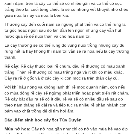
xanh đậm, trên lá cây có thể sẽ có nhiều gân và có thể có sọc
trắng theo lá, cuối từng chiếc lá sẽ có những vết khuyết nhỏ chéo
giữa nửa lá này và nửa lá bên kia.
Thường cây đến cuối năm sẽ ngừng phát triển và có thể rụng lá
từ gốc hoặc ngọn sau đó lan dần lên ngọn nhưng cây vẫn hút
nước qua rễ để nuôi thân và cho hoa năm tới.
Lá cây thường sẽ có thể rụng do vùng nuôi trồng nhưng cây dù
rụng hết lá hay không thì năm tới vẫn sẽ ra hoa nếu là cây trưởng
thành.
Rễ cây
: Rễ cây thuộc loại rễ chùm, đầu rễ thường có màu xanh
trắng. Thân rễ thường có màu trắng ngà và ít khi có màu khác.
Cây ra rễ ở gốc và ở các cây ki con mọc ra trên thân cây cũ.
Với khí hậu nóng và không lạnh thì rễ mọc quanh năm, còn nếu
có mùa đông rễ cây sẽ ngừng phát triển hoăc phát triển rất chậm.
Rễ cây bắt đầu ra sẽ có ít đầu rễ và sẽ có nhiều đầu rễ sau đó
theo năm tháng sẽ dài ra và tiếp tục ra nhiều rễ phân nhánh con
bám vào chất trồng để đi tìm hơi ẩm.
Đặc điểm sinh họ
c cây 5ct Tùy Duyên
Mùa nở hoa
: Cây nở hoa gần như chỉ có nở vào mùa hè vào dịp