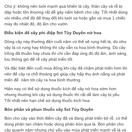
Chú ý: không nên tưới mạnh quá khiến lá cây, thân cây và rễ bị
dập hoặc tổn thương rất dễ gây nấm bệnh cho cây. Tốt nhất dùng
vòi nhiều chế độ để thay đổi khi tưới xa hoặc gần và mua 1 chiếc
máy đo nhiệt độ, độ ẩm cho vườn.
Điều kiện để cây phi điệ
p 5ct Tùy Duyên
nở hoa
Dòng cây này thường đến cuối năm có thể sẽ rụng hết lá, dù như
vậy lá có rụng hay không thì cây vẫn ra hoa bình thường. Dù cây
trồng đã thuần hay chưa thì chỉ cần đáp ứng đủ độ ẩm, ánh sáng,
lưu thông gió để rễ cây phát triển tốt.
Và đặc biệt đến cuối mùa đông khi cây đã chậm phát triển hơn thì
nên để cây ra chỗ thoáng gió giúp cây hấp thụ ánh nắng và phát
triển để năm tới cây ra hoa bình thường.
Hiện nay có thể sử dụng thuốc kích để cây nở hoa sớm hơn
nhưng thường khi cây sử dụng thuốc thì rất dễ làm cây bị yếu.
Tốt nhất nên hạn chế sử dụng thuốc kích hoa.
Bón phân và phun thuốc cây 5ct
Tùy Duyên
Bón cho cây vào thời điểm cây đã và đang phát triển bộ rễ, có thể
dùng phân tan chậm hoặc dùng phân bón qua lá. Bón phân cho
cây quanh năm nhưng chủ yếu vào mùa phát triển mạnh về lá và