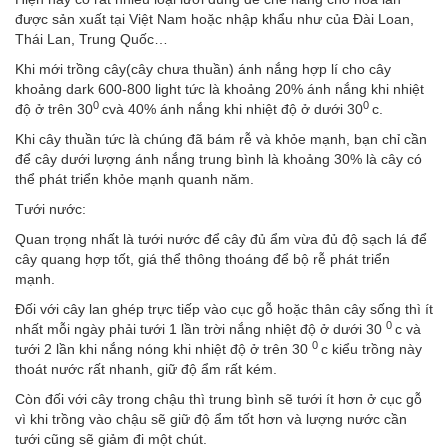
được sản xuất tại Việt Nam hoặc nhập khẩu như của Đài Loan,
Thái Lan, Trung Quốc…
Khi mới trồng cây(cây chưa thuần) ánh nắng hợp lí cho cây
khoảng dark 600-800 light tức là khoảng 20% ánh nắng khi nhiệt
0
0
độ ở trên 30
cvà 40% ánh nắng khi nhiệt độ ở dưới 30
c.
Khi cây thuần tức là chúng đã bám rễ và khỏe mạnh, bạn chỉ cần
để cây dưới lượng ánh nắng trung bình là khoảng 30% là cây có
thể phát triển khỏe mạnh quanh năm.
Tưới nước:
Quan trọng nhất là tưới nước để cây đủ ẩm vừa đủ độ sạch lá để
cây quang hợp tốt, giá thể thông thoáng để bộ rễ phát triển
mạnh.
Đối với cây lan ghép trực tiếp vào cục gỗ hoặc thân cây sống thì ít
0
nhất mỗi ngày phải tưới 1 lần trời nắng nhiệt độ ở dưới 30
c và
0
tưới 2 lần khi nắng nóng khi nhiệt độ ở trên 30
c kiểu trồng này
thoát nước rất nhanh, giữ độ ẩm rất kém.
Còn đối với cây trong chậu thì trung bình sẽ tưới ít hơn ở cục gỗ
vì khi trồng vào chậu sẽ giữ độ ẩm tốt hơn và lượng nước cần
tưới cũng sẽ giảm đi một chút.