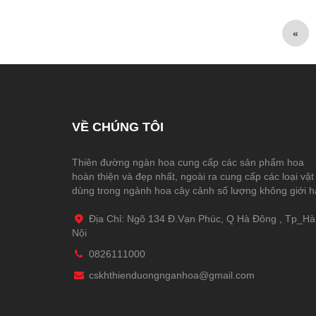
«
VỀ CHÚNG TÔI
Thiên đường ngàn hoa cung cấp các sản phẩm hoa
hoàn thiện và đẹp nhất, ngoài ra cung cấp các loại vật
dùng trong ngành hoa cây cảnh số lượng không giới 
Địa Chỉ: Ngõ 134 Đ.Vạn Phúc, Q Hà Đông , Tp_Hà
Nội
0826111000
cskhthienduongnganhoa@gmail.com