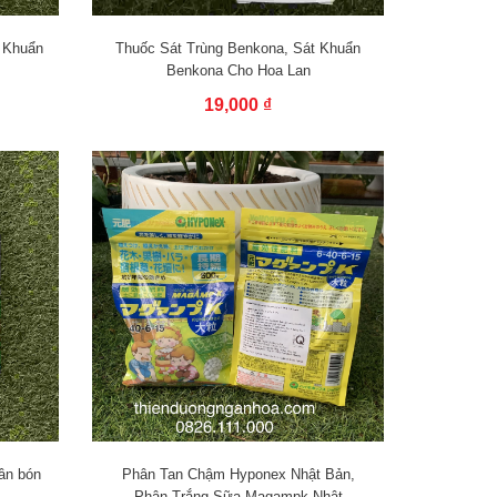
 Khuẩn
Thuốc Sát Trùng Benkona, Sát Khuẩn
Benkona Cho Hoa Lan
19,000 ₫
ân bón
Phân Tan Chậm Hyponex Nhật Bản,
Phân Trắng Sữa Magampk Nhật