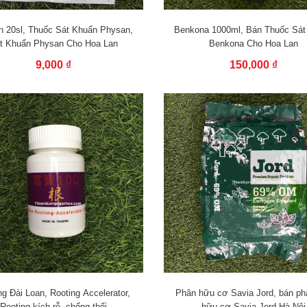
n 20sl, Thuốc Sát Khuẩn Physan,
Benkona 1000ml, Bán Thuốc Sát
t Khuẩn Physan Cho Hoa Lan
Benkona Cho Hoa Lan
9,000 ₫
150,000 ₫
ng Đài Loan, Rooting Accelerator,
Phân hữu cơ Savia Jord, bán ph
Rooting kích rễ, chống thối
hữu cơ Savia Jord Hà Nội