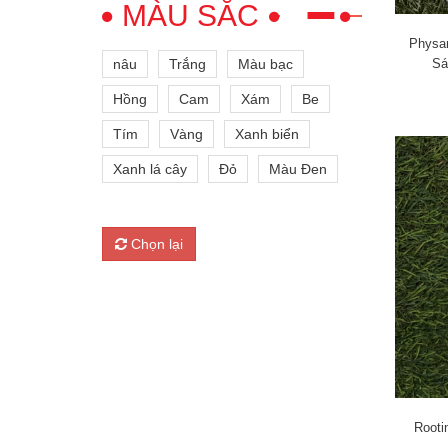
MÀU SẮC
Physa
Sá
nâu
Trắng
Màu bạc
Hồng
Cam
Xám
Be
Tím
Vàng
Xanh biển
Xanh lá cây
Đỏ
Màu Đen
Chọn lại
Rooti