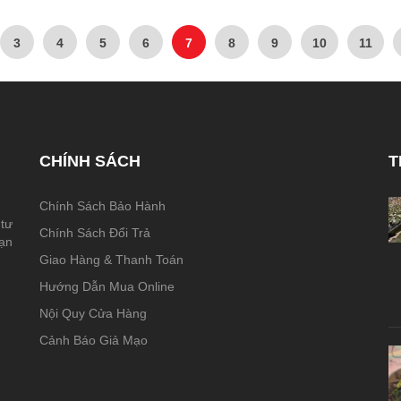
3
4
5
6
7
8
9
10
11
CHÍNH SÁCH
T
Chính Sách Bảo Hành
 tư
Chính Sách Đổi Trả
hạn
Giao Hàng & Thanh Toán
Hướng Dẫn Mua Online
Nội Quy Cửa Hàng
Cảnh Báo Giả Mạo