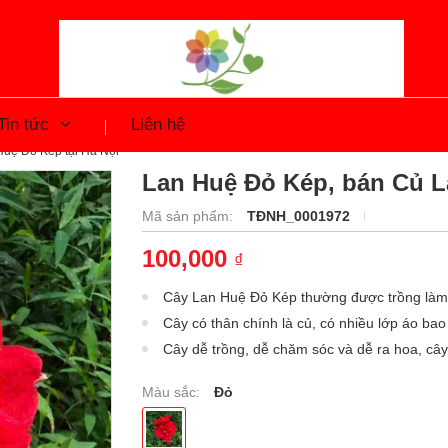
Tin tức
Liên hệ
uệ Đỏ Kép tại Hà Nội
Lan Huệ Đỏ Kép, bán Củ La
Mã sản phẩm:
TĐNH_0001972
100,000
₫
Cây Lan Huệ Đỏ Kép thường được trồng làm 
Cây có thân chính là củ, có nhiều lớp áo bao
Cây dễ trồng, dễ chăm sóc và dễ ra hoa, câ
Màu sắc:
Đỏ