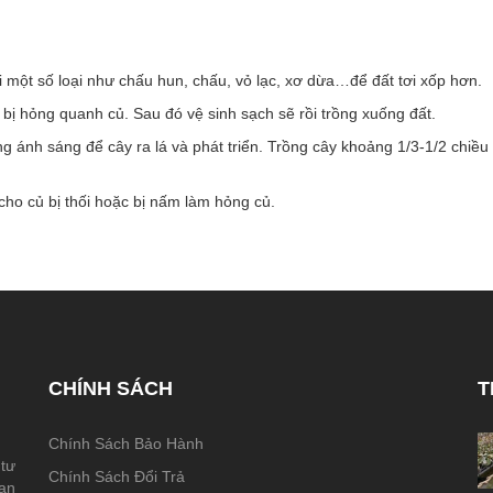
ới một số loại như chấu hun, chấu, vỏ lạc, xơ dừa…để đất tơi xốp hơn.
ô bị hỏng quanh củ. Sau đó vệ sinh sạch sẽ rồi trồng xuống đất.
g ánh sáng để cây ra lá và phát triển. Trồng cây khoảng 1/3-1/2 chiều
cho củ bị thối hoặc bị nấm làm hỏng củ.
CHÍNH SÁCH
T
Chính Sách Bảo Hành
 tư
Chính Sách Đổi Trả
hạn