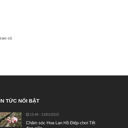
 cao củ
IN TỨC NỔI BẬT
15:46 - 13/01/2022
Chăm sóc Hoa Lan Hồ Điệp chơi Tết