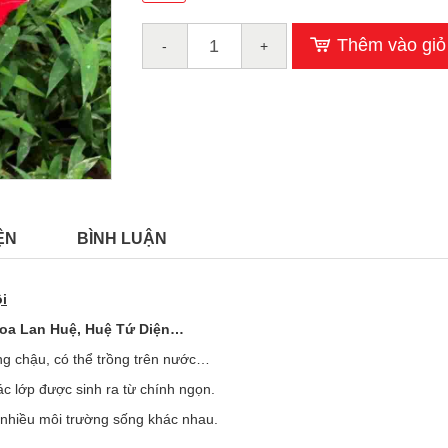
Thêm vào giỏ
-
+
ỆN
BÌNH LUẬN
i
Hoa Lan Huệ, Huệ Tứ Diện…
g chậu, có thể trồng trên nước…
ác lớp được sinh ra từ chính ngọn.
 nhiều môi trường sống khác nhau.