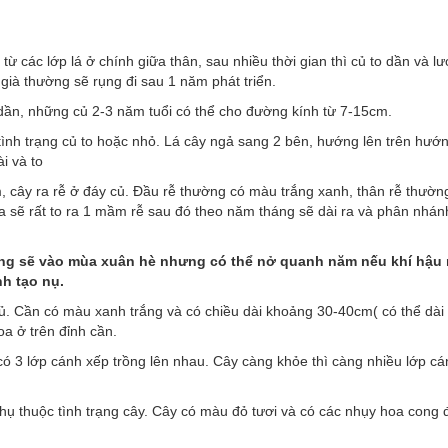
ừ các lớp lá ở chính giữa thân, sau nhiều thời gian thì củ to dần và lư
 già thường sẽ rụng đi sau 1 năm phát triển.
dần, những củ 2-3 năm tuổi có thể cho đường kính từ 7-15cm.
tình trạng củ to hoặc nhỏ. Lá cây ngả sang 2 bên, hướng lên trên hướ
i và to
cây ra rễ ở đáy củ. Đầu rễ thường có màu trắng xanh, thân rễ thườn
a sẽ rất to ra 1 mầm rễ sau đó theo năm tháng sẽ dài ra và phân nhán
ờng sẽ vào mùa xuân hè nhưng có thể nở quanh năm nếu khí hậu
h tạo nụ.
 Cần có màu xanh trắng và có chiều dài khoảng 30-40cm( có thể dài
oa ở trên đỉnh cần.
 3 lớp cánh xếp trồng lên nhau. Cây càng khỏe thì càng nhiều lớp cá
ụ thuộc tình trạng cây. Cây có màu đỏ tươi và có các nhụy hoa cong 