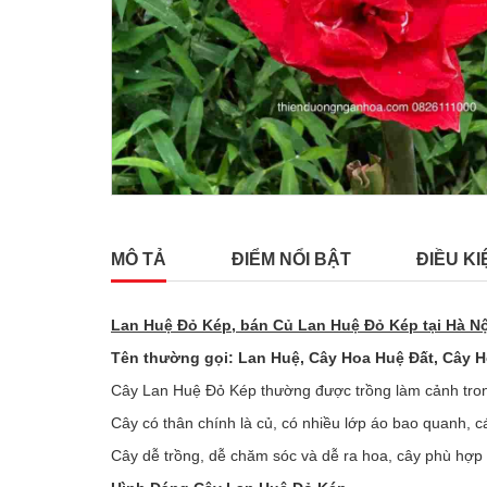
MÔ TẢ
ĐIỂM NỔI BẬT
ĐIỀU KI
Lan Huệ Đỏ Kép, bán Củ Lan Huệ Đỏ Kép tại Hà Nộ
Tên thường gọi: Lan Huệ, Cây Hoa Huệ Đất, Cây 
Cây Lan Huệ Đỏ Kép thường được trồng làm cảnh tron
Cây có thân chính là củ, có nhiều lớp áo bao quanh, c
Cây dễ trồng, dễ chăm sóc và dễ ra hoa, cây phù hợp