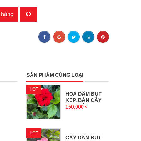
 hàng
SẢN PHẨM CÙNG LOẠI
HOT
HOA DÂM BỤT
KÉP, BÁN CÂY
HOA DÂM...
150,000 ₫
HOT
CÂY DÂM BỤT