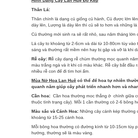
Hình Dáng Cây
Lan Huệ Đỏ Kép
Thân Lá:
Thân chính là dạng củ giống củ hành, Củ được lớn lên t
dày lên, Lượng lá dày lên thì củ sẽ to hơn và những lá
Củ thường mới sinh ra sẽ rất nhỏ, sau năm tháng lớn 
Lá cây to khoảng từ 2-6cm và dài từ 10-80cm tùy vào 
sáng và thường rất mềm nên hay bị gập và vỡ lá khi dà
Rễ cây:
R
ễ cây dạng rễ chùm thường mọc quanh năm, 
màu trắng ngà và ít khi có màu khác. Rễ cây bắt đầu r
nhiều rễ con để đi tìm hơi ẩm.
Mùa Nở Hoa Lan Huệ
có thể để hoa tự nhiên thư
quanh năm giúp cây phát triển nhanh hơn và nhan
Cần hoa:
Cần hoa thường moc thẳng ở chính giữa củ.
thuộc tình trạng cây). Mỗi 1 cần thường có 2-6 bông h
Màu sắc và Cánh Hoa:
Những cây cánh kép thường có
khoảng từ 15-25 cánh hoa.
Mỗi bông hoa thường có đường kính từ 10-15cm tùy ph
hướng, thường sẽ là màu vàng.