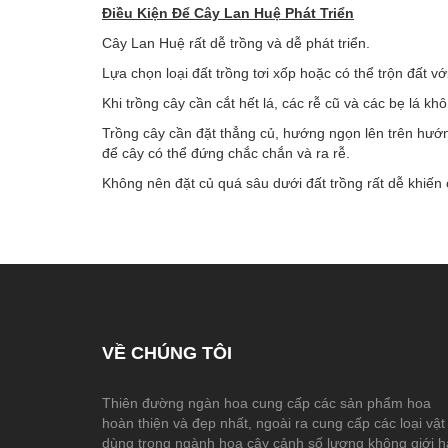
Điều Kiện Để Cây
Lan
Huệ Phát Triển
Cây Lan Huệ rất dễ trồng và dễ phát triển.
Lựa chọn loại đất trồng tơi xốp hoặc có thể trộn đất v
Khi trồng cây cần cắt hết lá, các rễ cũ và các bẹ lá kh
Trồng cây cần đặt thẳng củ, hướng ngọn lên trên hướn
để cây có thể đứng chắc chắn và ra rễ.
Không nên đặt củ quá sâu dưới đất trồng rất dễ khiến 
VỀ CHÚNG TÔI
Thiên đường ngàn hoa cung cấp các sản phẩm hoa
hoàn thiện và đẹp nhất, ngoài ra cung cấp các loại vật
dùng trong ngành hoa cây cảnh số lượng không giới 