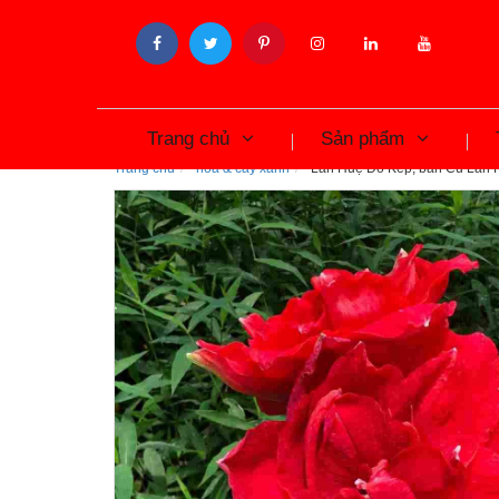
Trang chủ
Sản phẩm
Trang chủ
hoa & cây xanh
Lan Huệ Đỏ Kép, bán Củ Lan H