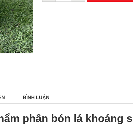
ỆN
BÌNH LUẬN
phẩm phân bón lá khoáng s