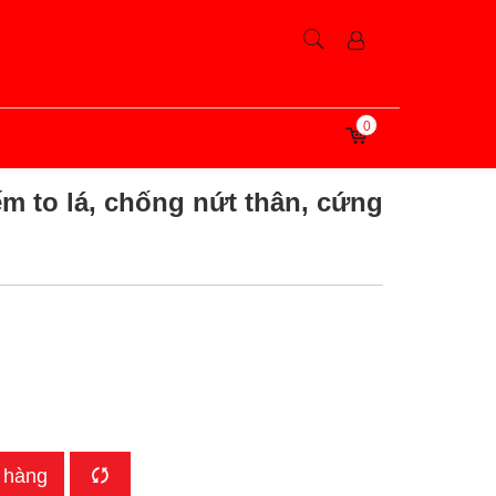
0
ếm to lá, chống nứt thân, cứng
 hàng