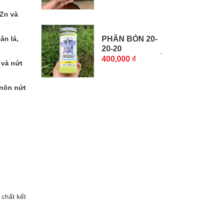
 Zn và
ân lá,
PHÂN BÓN 20-
20-20
GROWMORE MỸ
400,000 ₫
 và nứt
CHO...
 nõn nứt
 chất kết