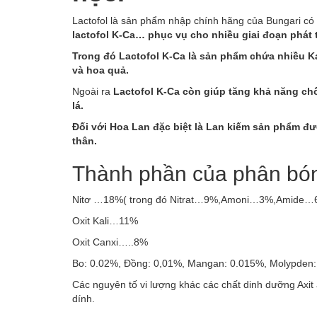
Lactofol là sản phẩm nhập chính hãng của Bungari có
lactofol K-Ca… phục vụ cho nhiều giai đoạn phát t
Trong đó Lactofol K-Ca là sản phẩm chứa nhiều Kal
và hoa quả.
Ngoài ra
Lactofol K-Ca còn giúp tăng khả năng chố
lá.
Đối với Hoa Lan đặc biệt là Lan kiếm sản phẩm đượ
thân.
Thành phần của phân bón
Nitơ …18%( trong đó Nitrat…9%,Amoni…3%,Amide…
Oxit Kali…11%
Oxit Canxi…..8%
Bo: 0.02%, Đồng: 0,01%, Mangan: 0.015%, Molypden
Các nguyên tố vi lượng khác các chất dinh dưỡng Axit a
dính.