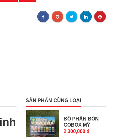
SẢN PHẨM CÙNG LOẠI
inh
BỘ PHÂN BÓN
GOBOX MỸ
8CHAI CHO...
2,300,000 ₫