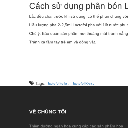
Cách sử dụng phân bón L
Lắc đều chai trước khi sử dụng, có thể phun chung với
Liều lượng pha 2-2,5ml Lactofol pha với 1lít nước phu
Chú ý: Bảo quản sản phẩm nơi thoáng mát tránh nắng 
Tránh xa tầm tay trẻ em và động vật.
Tags:
lactofol to lá ,
lactofol K-ca ,
VỀ CHÚNG TÔI
Thiên đường ngàn hoa cung cấp các sản phẩm hoa