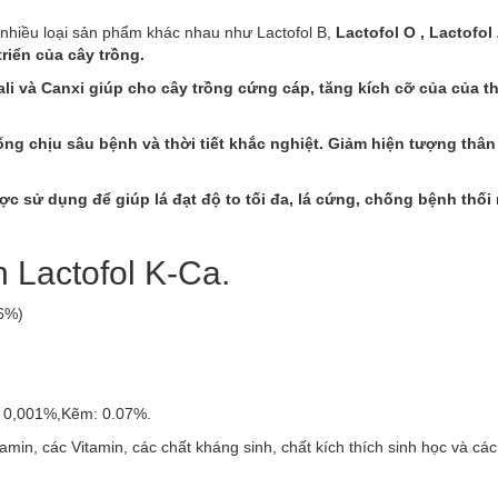
 nhiều loại sản phẩm khác nhau như Lactofol B,
Lactofol O , Lactofol
riển của cây trồng.
i và Canxi giúp cho cây trồng cứng cáp, tăng kích cỡ của của th
ng chịu sâu bệnh và thời tiết khắc nghiệt. Giảm hiện tượng thân
c sử dụng để giúp lá đạt độ to tối đa, lá cứng, chống bệnh thối
 Lactofol K-Ca.
6%)
: 0,001%,Kẽm: 0.07%.
min, các Vitamin, các chất kháng sinh, chất kích thích sinh học và các