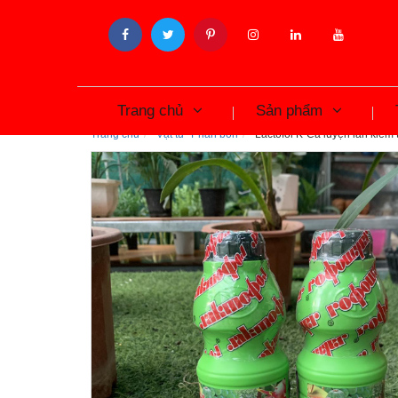
Trang chủ
Sản phẩm
Trang chủ
Vật tư- Phân bón
Lactofol K-Ca luyện lan kiếm 