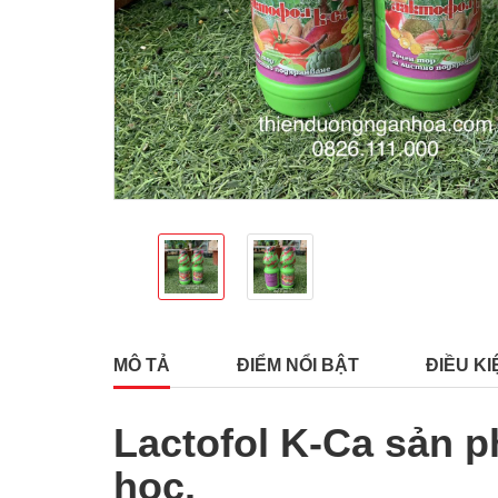
MÔ TẢ
ĐIỂM NỔI BẬT
ĐIỀU KI
Lactofol K-Ca sản 
học.