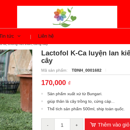
Tin tức
Liên hệ
to lá, chống nứt thân, cứng cây
Lactofol K-Ca luyện lan ki
cây
Mã sản phẩm:
TĐNH_0001682
170,000
₫
Sản phẩm xuất xứ từ Bungari.
giúp thân lá cây trồng to, cứng cáp...
Thể tích sản phẩm 500ml, ship toàn quốc.
Thêm vào giỏ
-
+