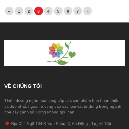
«
1
2
3
4
5
6
7
»
VỀ CHÚNG TÔI
Thiên đường ngàn hoa cung cấp các sản phẩm hoa hoàn thiện
và đẹp nhất, ngoài ra cung cấp các loại vật tư dùng trong ngành
hoa cây cảnh số lượng không giới hạn
Địa Chỉ: Ngõ 134 Đ.Vạn Phúc, Q Hà Đông , Tp_Hà Nội